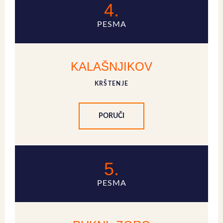
4.
PESMA
KALAŠNJIKOV
KRŠTENJE
PORUČI
5.
PESMA