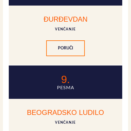
ĐURĐEVDAN
VENČANJE
PORUČI
9.
PESMA
BEOGRADSKO LUDILO
VENČANJE