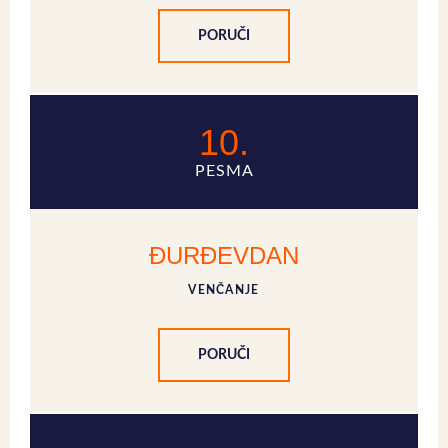
PORUČI
10.
PESMA
ĐURĐEVDAN
VENČANJE
PORUČI