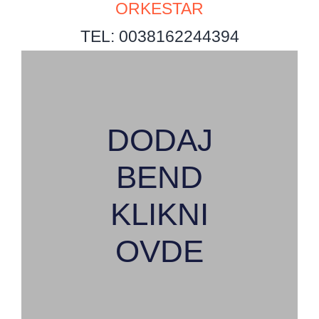
ORKESTAR
TEL: 0038162244394
DODAJ
BEND
KLIKNI
OVDE