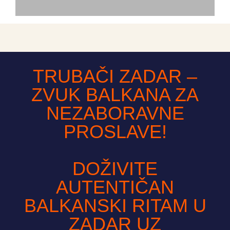
TRUBAČI ZADAR –
ZVUK BALKANA ZA
NEZABORAVNE
PROSLAVE!
DOŽIVITE
AUTENTIČAN
BALKANSKI RITAM U
ZADAR UZ