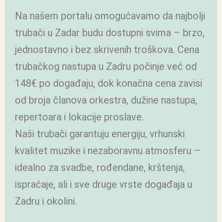
Na našem portalu omogućavamo da najbolji
trubači u Zadar budu dostupni svima – brzo,
jednostavno i bez skrivenih troškova. Cena
trubačkog nastupa u Zadru počinje već od
148€ po događaju, dok konačna cena zavisi
od broja članova orkestra, dužine nastupa,
repertoara i lokacije proslave.
Naši trubači garantuju energiju, vrhunski
kvalitet muzike i nezaboravnu atmosferu –
idealno za svadbe, rođendane, krštenja,
ispraćaje, ali i sve druge vrste događaja u
Zadru i okolini.