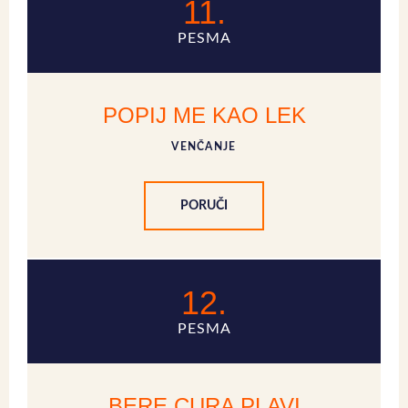
11.
PESMA
POPIJ ME KAO LEK
VENČANJE
PORUČI
12.
PESMA
BERE CURA PLAVI