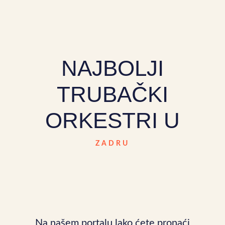
NAJBOLJI
TRUBAČKI
ORKESTRI U
ZADRU
Na našem portalu lako ćete pronaći