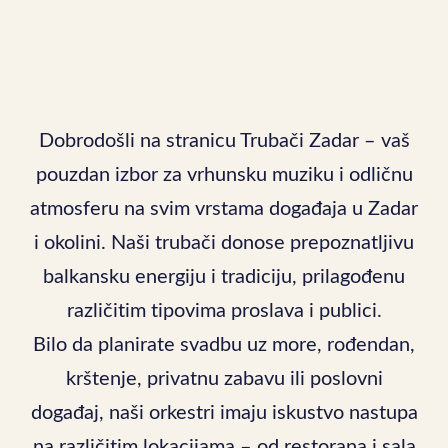
Dobrodošli na stranicu Trubači Zadar – vaš
pouzdan izbor za vrhunsku muziku i odličnu
atmosferu na svim vrstama događaja u Zadar
i okolini. Naši trubači donose prepoznatljivu
balkansku energiju i tradiciju, prilagođenu
različitim tipovima proslava i publici.
Bilo da planirate svadbu uz more, rođendan,
krštenje, privatnu zabavu ili poslovni
događaj, naši orkestri imaju iskustvo nastupa
na različitim lokacijama – od restorana i sala