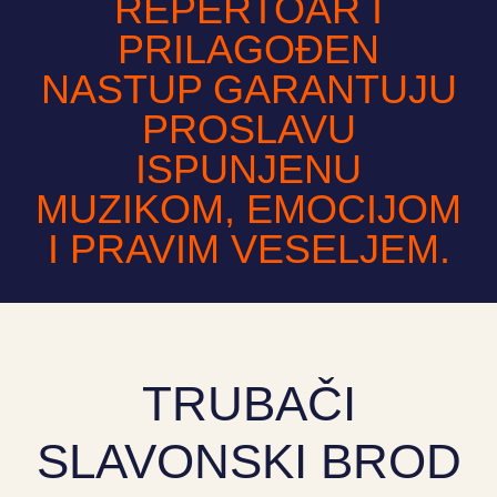
REPERTOAR I
PRILAGOĐEN
NASTUP GARANTUJU
PROSLAVU
ISPUNJENU
MUZIKOM, EMOCIJOM
I PRAVIM VESELJEM.
TRUBAČI
SLAVONSKI BROD