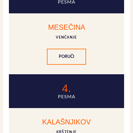
PESMA
MESEČINA
VENČANJE
PORUČI
4.
PESMA
KALAŠNJIKOV
KRŠTENJE