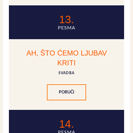
13.
PESMA
AH, ŠTO ĆEMO LJUBAV
KRITI
SVADBA
PORUČI
14.
PESMA