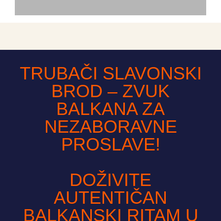
TRUBAČI SLAVONSKI
BROD – ZVUK
BALKANA ZA
NEZABORAVNE
PROSLAVE!
DOŽIVITE
AUTENTIČAN
BALKANSKI RITAM U