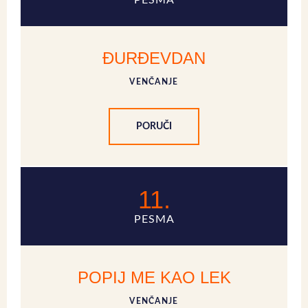
PESMA
ĐURĐEVDAN
VENČANJE
PORUČI
11.
PESMA
POPIJ ME KAO LEK
VENČANJE