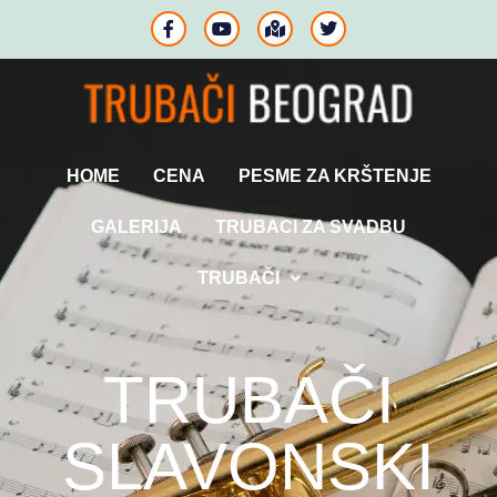
HOME
CENA
PESME ZA KRŠTENJE
GALERIJA
TRUBACI ZA SVADBU
TRUBAČI
TRUBAČI
SLAVONSKI