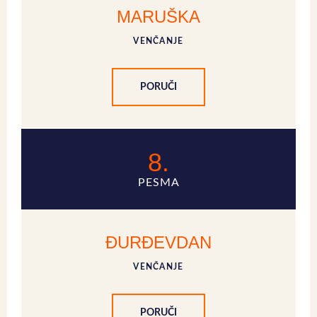
MARUŠKA
VENČANJE
PORUČI
8.
PESMA
ĐURĐEVDAN
VENČANJE
PORUČI