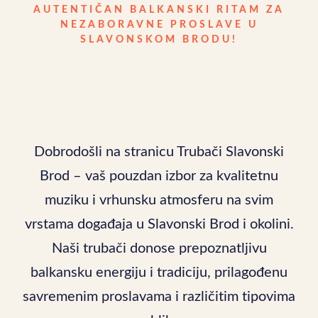
AUTENTIČAN BALKANSKI RITAM ZA
NEZABORAVNE PROSLAVE U
SLAVONSKOM BRODU!
Dobrodošli na stranicu Trubači Slavonski
Brod – vaš pouzdan izbor za kvalitetnu
muziku i vrhunsku atmosferu na svim
vrstama događaja u Slavonski Brod i okolini.
Naši trubači donose prepoznatljivu
balkansku energiju i tradiciju, prilagođenu
savremenim proslavama i različitim tipovima