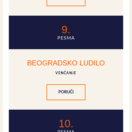
9.
PESMA
BEOGRADSKO LUDILO
VENČANJE
PORUČI
10.