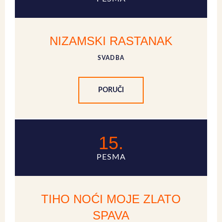
NIZAMSKI RASTANAK
SVADBA
PORUČI
15.
PESMA
TIHO NOĆI MOJE ZLATO
SPAVA