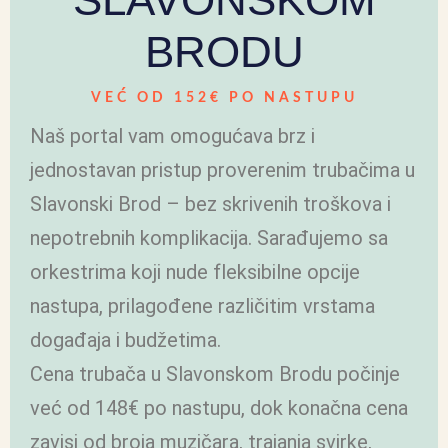
BRODU
VEĆ OD 152€ PO NASTUPU
Naš portal vam omogućava brz i
jednostavan pristup proverenim trubačima u
Slavonski Brod – bez skrivenih troškova i
nepotrebnih komplikacija. Sarađujemo sa
orkestrima koji nude fleksibilne opcije
nastupa, prilagođene različitim vrstama
događaja i budžetima.
Cena trubača u Slavonskom Brodu počinje
već od 148€ po nastupu, dok konačna cena
zavisi od broja muzičara, trajanja svirke,