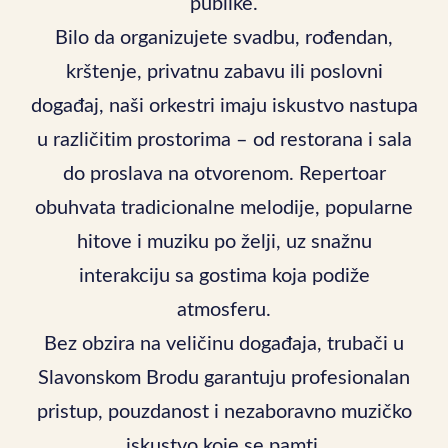
publike.
Bilo da organizujete svadbu, rođendan,
krštenje, privatnu zabavu ili poslovni
događaj, naši orkestri imaju iskustvo nastupa
u različitim prostorima – od restorana i sala
do proslava na otvorenom. Repertoar
obuhvata tradicionalne melodije, popularne
hitove i muziku po želji, uz snažnu
interakciju sa gostima koja podiže
atmosferu.
Bez obzira na veličinu događaja, trubači u
Slavonskom Brodu garantuju profesionalan
pristup, pouzdanost i nezaboravno muzičko
iskustvo koje se pamti.