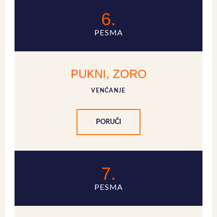
6.
PESMA
PUKNI, ZORO
VENČANJE
PORUČI
7.
PESMA