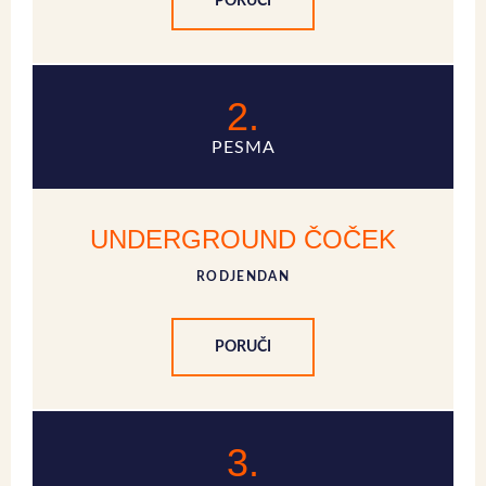
PORUČI
2.
PESMA
UNDERGROUND ČOČEK
RODJENDAN
PORUČI
3.