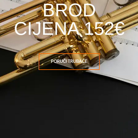
BROD
CIJENA 152€
PORUČI TRUBAČE