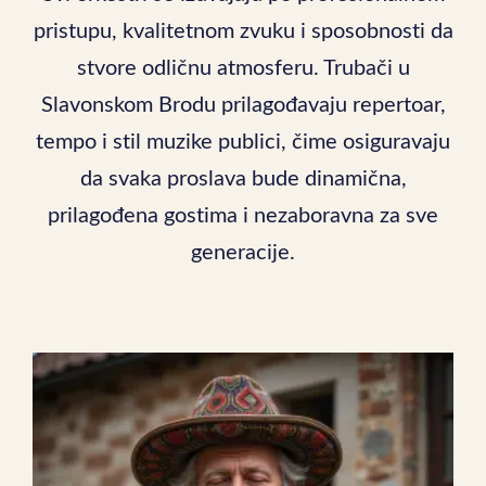
pristupu, kvalitetnom zvuku i sposobnosti da
stvore odličnu atmosferu. Trubači u
Slavonskom Brodu prilagođavaju repertoar,
tempo i stil muzike publici, čime osiguravaju
da svaka proslava bude dinamična,
prilagođena gostima i nezaboravna za sve
generacije.