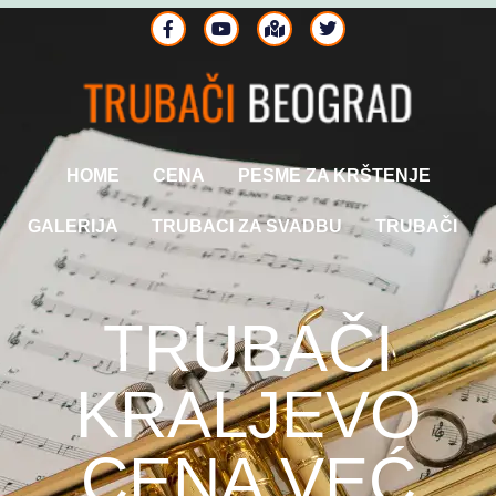
HOME
CENA
PESME ZA KRŠTENJE
GALERIJA
TRUBACI ZA SVADBU
TRUBAČI
TRUBAČI
KRALJEVO
CENA VEĆ