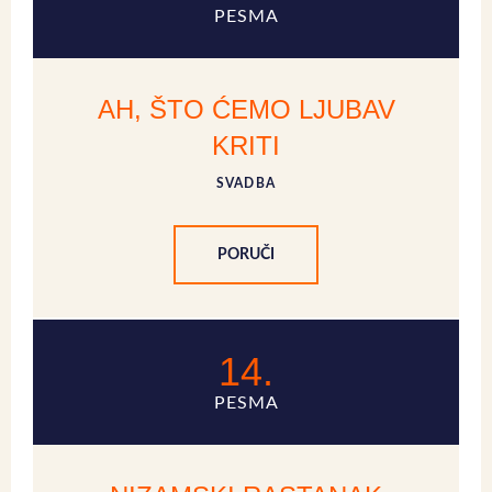
PESMA
AH, ŠTO ĆEMO LJUBAV
KRITI
SVADBA
PORUČI
14.
PESMA