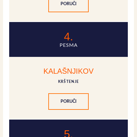
PORUČI
4.
PESMA
KALAŠNJIKOV
KRŠTENJE
PORUČI
5.