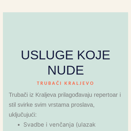
USLUGE KOJE
NUDE
TRUBAČI KRALJEVO
Trubači iz Kraljeva prilagođavaju repertoar i
stil svirke svim vrstama proslava,
uključujući:
Svadbe i venčanja (ulazak