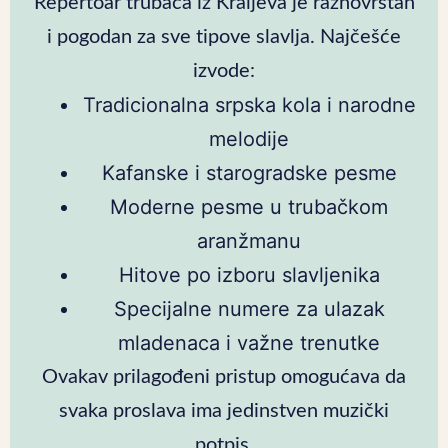
Repertoar trubača iz Kraljeva je raznovrstan
i pogodan za sve tipove slavlja. Najčešće
izvode:
Tradicionalna srpska kola i narodne
melodije
Kafanske i starogradske pesme
Moderne pesme u trubačkom
aranžmanu
Hitove po izboru slavljenika
Specijalne numere za ulazak
mladenaca i važne trenutke
Ovakav prilagođeni pristup omogućava da
svaka proslava ima jedinstven muzički
potpis.