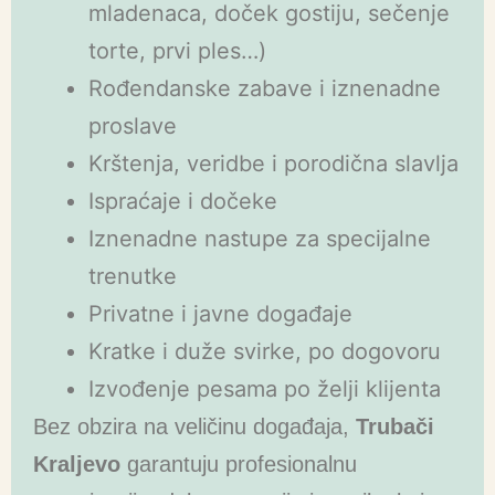
mladenaca, doček gostiju, sečenje
torte, prvi ples…)
Rođendanske zabave i iznenadne
proslave
Krštenja, veridbe i porodična slavlja
Ispraćaje i dočeke
Iznenadne nastupe za specijalne
trenutke
Privatne i javne događaje
Kratke i duže svirke, po dogovoru
Izvođenje pesama po želji klijenta
Bez obzira na veličinu događaja,
Trubači
Kraljevo
garantuju profesionalnu