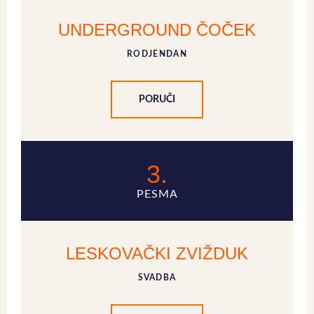
UNDERGROUND ČOČEK
RODJENDAN
PORUČI
3.
PESMA
LESKOVAČKI ZVIŽDUK
SVADBA