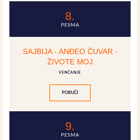
8.
PESMA
SAJBIJA - ANĐEO ČUVAR -
ŽIVOTE MOJ
VENČANJE
PORUČI
9.
PESMA