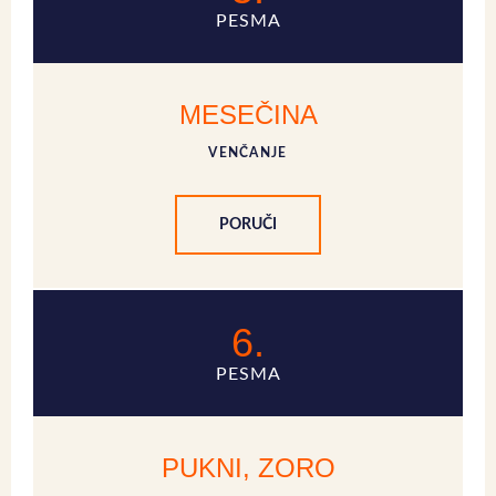
PESMA
MESEČINA
VENČANJE
PORUČI
6.
PESMA
PUKNI, ZORO