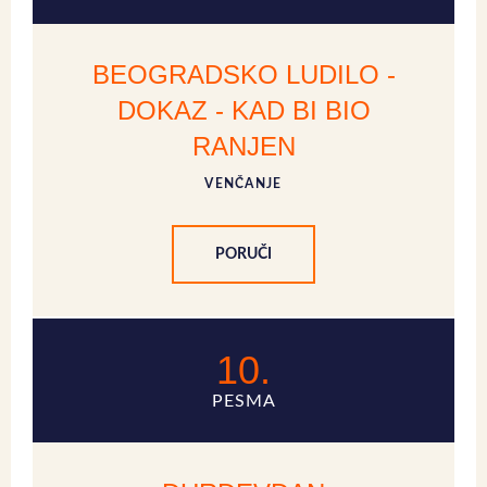
BEOGRADSKO LUDILO -
DOKAZ - KAD BI BIO
RANJEN
VENČANJE
PORUČI
10.
PESMA