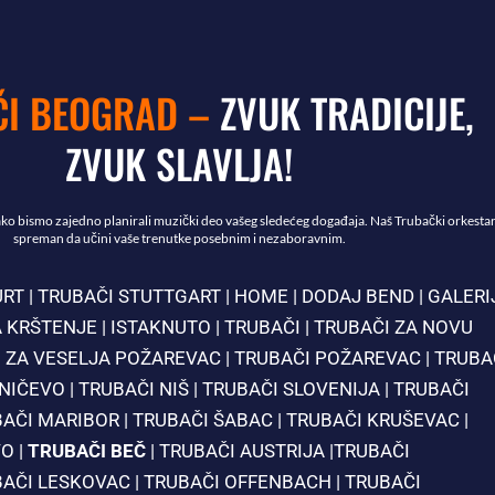
I BEOGRAD –
ZVUK TRADICIJE,
ZVUK SLAVLJA!
ako bismo zajedno planirali muzički deo vašeg sledećeg događaja. Naš Trubački orkestar
spreman da učini vaše trenutke posebnim i nezaboravnim.
URT
| TRUBAČI STUTTGART
|
HOME
|
DODAJ BEND
|
GALERI
 KRŠTENJE
|
ISTAKNUTO
|
TRUBAČI
|
TRUBAČI ZA NOVU
 ZA VESELJA POŽAREVAC
|
TRUBAČI POŽAREVAC
|
TRUBA
ANIČEVO
|
TRUBAČI NIŠ
|
TRUBAČI SLOVENIJA
|
TRUBAČI
BAČI MARIBOR
|
TRUBAČI ŠABAC
|
TRUBAČI KRUŠEVAC
|
VO
|
TRUBAČI BEČ
|
TRUBAČI AUSTRIJA
|
TRUBAČI
BAČI LESKOVAC
|
TRUBAČI OFFENBACH
|
TRUBAČI