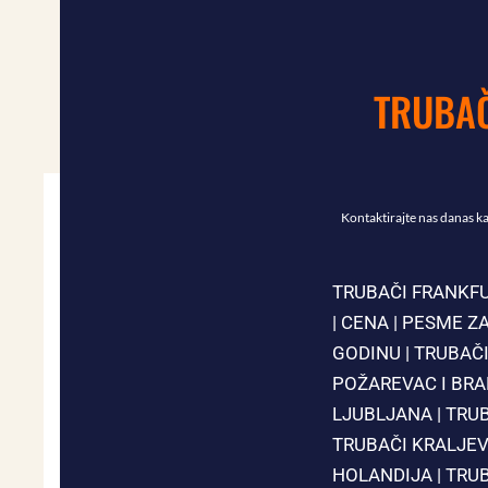
TRUBAČ
Kontaktirajte nas danas k
TRUBAČI FRANKF
|
CENA
|
PESME ZA
GODINU
|
TRUBAČI
POŽAREVAC I BR
LJUBLJANA
|
TRU
TRUBAČI KRALJE
HOLANDIJA
|
TRU