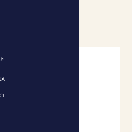
 je
JA
ČI