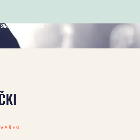
 SVADBU
TRUBAČI
ČKI
 VAŠEG