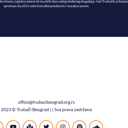
ako bismo zajedno planirali muzički deo vašeg sledećeg događaja. Naš Trubački orkestar
spreman da učini vaše trenutke posebnim i nezaboravnim.
office@trubacibeograd.org.rs
2023 © Trubači Beograd | | Sva prava zadržana